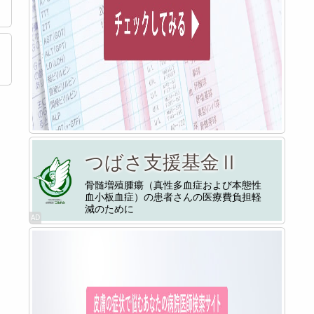
つばさ支援基金Ⅱ
骨髄増殖腫瘍（真性多血症および本態性
血小板血症）の患者さんの医療費負担軽
減のために