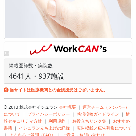
掲載医師数・病院数
4641人・937施設
当サイトは医療機関との金銭授受はございません。
© 2013 株式会社イシュラン
会社概要
｜
運営チーム（メンバー）
について
｜
プライバシーポリシー
｜
感想投稿ガイドライン
｜
情
報セキュリティ方針
｜
利用規約
｜
お役立ちリンク集
｜
おすすめ
書籍
｜
イシュラン立ち上げの経緯
｜
広告掲載／広告募集について
｜
よくあるご質問（FAQ）
｜
ご意見・お問い合わせ