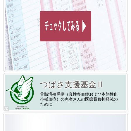
つばさ支援基金Ⅱ
骨髄増殖腫瘍（真性多血症および本態性血
小板血症）の患者さんの医療費負担軽減の
ために