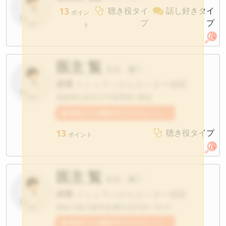
13
聴き役タイ
話し好きタイ
ポイン
プ
プ
ト
医主 覧
先生
?
府県
イシュランがんセンター病院
青森県弘前市大字富野町1番地
患者さんの感想3件
医主覧先生への感想が寄せられています。
13
聴き役タイプ
ポイント
医主 覧
先生
?
府県
イシュランがんセンター病院
神奈川県川崎市多摩区宿河原1-30-37
患者さんの感想2件
医主覧先生への感想が寄せられています。