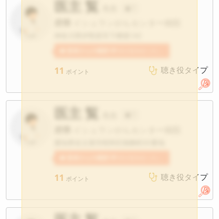
医主 覧
先生
?
府県
イシュランがんセンター病院
神奈川県伊勢原市下糟屋143
患者さんの感想1件
医主覧先生への感想が寄せられています。
11
聴き役タイプ
ポイント
医主 覧
先生
?
府県
イシュランがんセンター病院
愛知県名古屋市昭和区鶴舞町65番地
患者さんの感想1件
医主覧先生への感想が寄せられています。
11
聴き役タイプ
ポイント