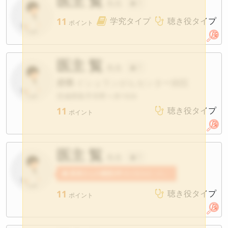
医主 覧
先生
?
11
学究タイプ
聴き役タイプ
ポイント
医主 覧
先生
?
府県
イシュランがんセンター病院
茨城県取手市野々井1926
11
聴き役タイプ
ポイント
医主 覧
先生
?
患者さんの感想2件
医主覧先生への感想が寄せられています。
11
聴き役タイプ
ポイント