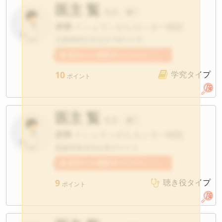
医主 覧
先生
?
府県
イシュランがんセンター病院
兵庫県明石市北王子町13-70
患者さんの感想2件
医主覧先生への感想が寄せられています。
10
学究タイプ
ポイント
医主 覧
先生
?
府県
イシュランがんセンター病院
愛媛県東温市志津川４５４
患者さんの感想2件
医主覧先生への感想が寄せられています。
9
聴き役タイプ
ポイント