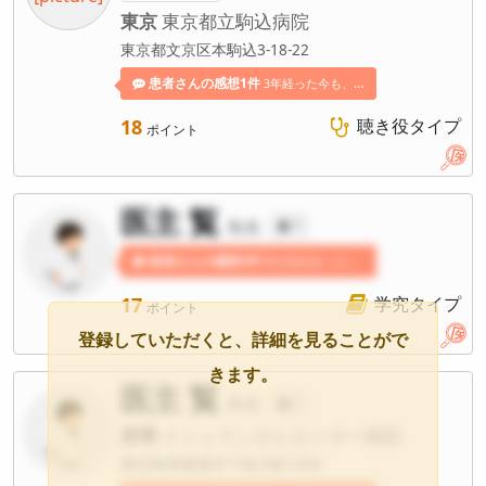
東京
東京都立駒込病院
東京都文京区本駒込3-18-22
患者さんの感想1件
3年経った今も、名島先生の素晴らしさを忘れる事が出来ません。 真摯な姿勢、本人もちろん家族に対しての優しさ、励まし、病気と闘う勇気を与えてくれました。 今も、名島先生との出会いは残された家族の生きる原動力になっています。 私は先生と出会い、人生感が全て変わりました。 本当に素晴らしい先生です。
18
聴き役タイプ
ポイント
医主 覧
先生
?
患者さんの感想3件
医主覧先生への感想が寄せられています。
17
学究タイプ
ポイント
登録していただくと、詳細を見ることがで
きます。
医主 覧
先生
?
府県
イシュランがんセンター病院
鹿児島県鹿屋市下祓川町1830