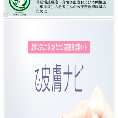
骨髄増殖腫瘍（真性多血症および本態性血
小板血症）の患者さんの医療費負担軽減の
ために