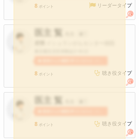
8
リーダータイプ
ポイント
医主 覧
先生
?
府県
イシュランがんセンター病院
東京都文京区本駒込3-18-22
患者さんの感想1件
医主覧先生への感想が寄せられています。
8
聴き役タイプ
ポイント
医主 覧
先生
?
患者さんの感想2件
医主覧先生への感想が寄せられています。
8
聴き役タイプ
ポイント