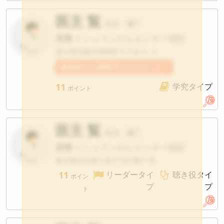
医主 覧
先生
?
府県
イシュランがんセンター病院
香川県丸亀市城東町３丁目３−１
患者さんの感想1件
医主覧先生への感想が寄せられています。
11
学究タイプ
ポイント
医主 覧
先生
?
府県
イシュランがんセンター病院
東京都北区東十条3丁目2番11号
11
リーダータイ
聴き役タイ
ポイン
プ
プ
ト