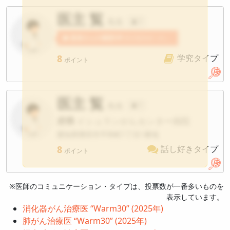
医主 覧
先生
?
患者さんの感想5件
医主覧先生への感想が寄せられています。
8
学究タイプ
ポイント
医主 覧
先生
?
府県
イシュランがんセンター病院
愛知県豊田市平和町1丁目1番地
8
話し好きタイプ
ポイント
※医師のコミュニケーション・タイプは、投票数が一番多いものを
表示しています。
消化器がん治療医 “Warm30” (2025年)
肺がん治療医 “Warm30” (2025年)