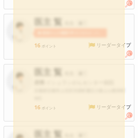
医主 覧
先生
?
患者さんの感想1件
医主覧先生への感想が寄せられています。
16
リーダータイプ
ポイント
医主 覧
先生
?
府県
イシュランがんセンター病院
京都府京都市上京区河原町通広小路上ル梶井町
465
16
リーダータイプ
ポイント
医主 覧
先生
?