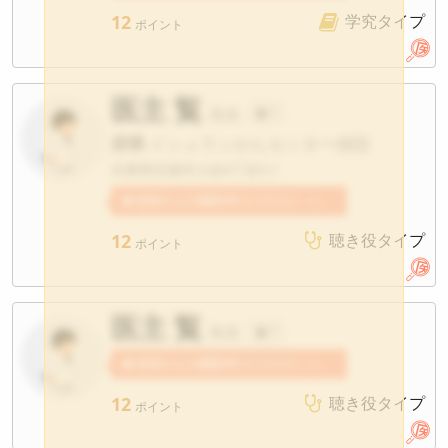
12
学究タイプ
ポイント
医主 覧
先生
?
府県
イシュランがんセンター病院
兵庫県宝塚市小浜4丁目5-1
患者さんの感想3件
医主覧先生への感想が寄せられています。
12
聴き役タイプ
ポイント
医主 覧
先生
?
患者さんの感想4件
医主覧先生への感想が寄せられています。
12
聴き役タイプ
ポイント