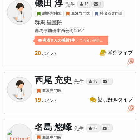
磯田 淳
先生
13
1
腫瘍内科医
血液専門医
呼吸器専門医
群馬
星医院
群馬県前橋市西善町204-1
患者さんの感想1件
とても良い先生です！ 平成29年3月悪性リンパ腫と診断され渋川医療センター血液内科、礒田先生が主治医として紹介され受診しました。 血液の癌でしたのでショックのあまりに死を意識しておりました。 先生に初めて診察の日、とても感じが良く、穏やかな優しい先生でした。 病気の説明、これからの治療方針など本当に何も解らない私に解りやすく手にとるようにお話ししてくださいました。 やはり抗がん剤の副作用で髪の毛が抜けてしまうのがとてもショックでした。 入院後、抗がん剤投与2週間頃から徐々に抜けてきました。 先生は毎日病室に見えていました。 私の不安を感じていたのかもしれません。 いつも笑顔で私に心配ごとありませんか？と問いかけてくださいました。 看護師さんもとても親切で3ヶ月の入院でしたが不安もなく過ごせました！ その後1ヶ月に一回の検診がありますが、全く変わらない対応で感謝感謝です。 本当に良い病院、良い先生で良かったです。
20
学究タイプ
ポイント
西尾 充史
先生
18
1
血液専門医
19
話し好きタイプ
ポイント
名島 悠峰
先生
32
1
血液専門医