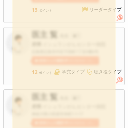
13
リーダータイプ
ポイント
医主 覧
先生
?
府県
イシュランがんセンター病院
広島県広島市中区千田町1丁目9番6号
患者さんの感想2件
医主覧先生への感想が寄せられています。
12
学究タイプ
聴き役タイプ
ポイント
医主 覧
先生
?
府県
イシュランがんセンター病院
神奈川県小田原市本町1-1-17
患者さんの感想1件
医主覧先生への感想が寄せられています。