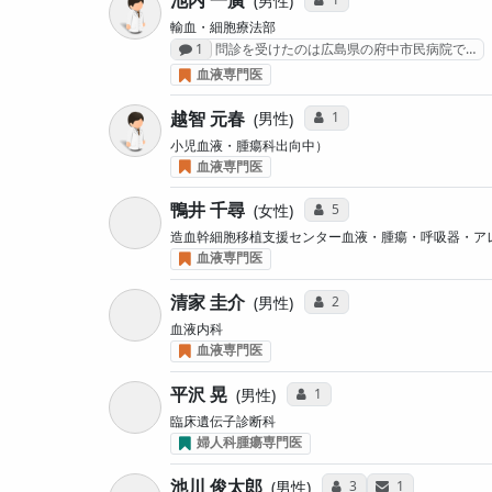
男性
輸血・細胞療法部
感想投稿数
1
問診を受けたのは広島県の府中市民病院で…
血液専門医
越智 元春
コミュニケーション・タイ
1
男性
小児血液・腫瘍科出向中）
血液専門医
鴨井 千尋
コミュニケーション・タイ
5
女性
造血幹細胞移植支援センター血液・腫瘍・呼吸器・ア
血液専門医
清家 圭介
コミュニケーション・タイ
2
男性
血液内科
血液専門医
平沢 晃
コミュニケーション・タイプ投
1
男性
臨床遺伝子診断科
婦人科腫瘍専門医
池川 俊太郎
コミュニケーション・タ
サンキューレタ
3
1
男性