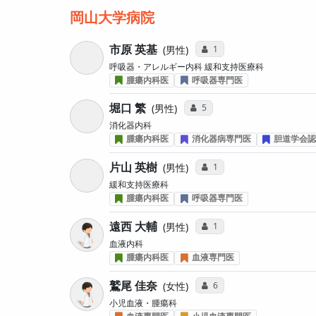
岡山大学病院
市原 英基
コミュニケーション・タイ
1
男性
呼吸器・アレルギー内科 緩和支持医療科
腫瘍内科医
呼吸器専門医
堀口 繁
コミュニケーション・タイプ投
5
男性
消化器内科
腫瘍内科医
消化器病専門医
胆道学会認
片山 英樹
コミュニケーション・タイ
1
男性
緩和支持医療科
腫瘍内科医
呼吸器専門医
遠西 大輔
コミュニケーション・タイ
1
男性
血液内科
腫瘍内科医
血液専門医
鷲尾 佳奈
コミュニケーション・タイ
6
女性
小児血液・腫瘍科