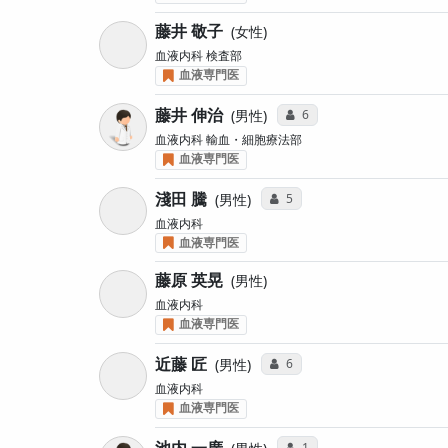
藤井 敬子
女性
血液内科 検査部
血液専門医
藤井 伸治
コミュニケーション・タイ
6
男性
血液内科 輸血・細胞療法部
血液専門医
淺田 騰
コミュニケーション・タイプ投
5
男性
血液内科
血液専門医
藤原 英晃
男性
血液内科
血液専門医
近藤 匠
コミュニケーション・タイプ投
6
男性
血液内科
血液専門医
池内 一廣
コミュニケーション・タイ
1