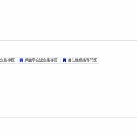
プ投票数
票数
定指導医
膵臓学会認定指導医
遺伝性腫瘍専門医
プ投票数
プ投票数
プ投票数