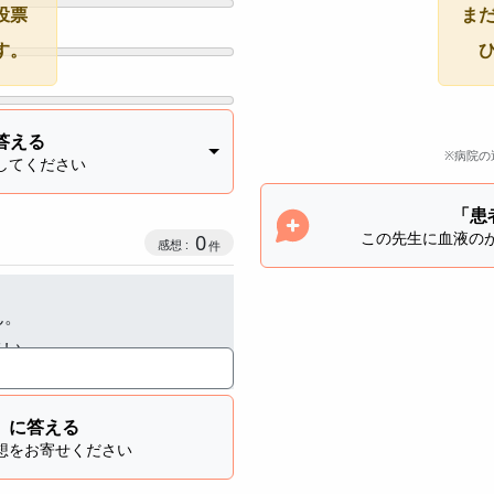
投票
ま
す。
答える
※病院の
してください
「患
この先生に血液の
感想投稿数
0
ん。
さい。
」に答える
想をお寄せください