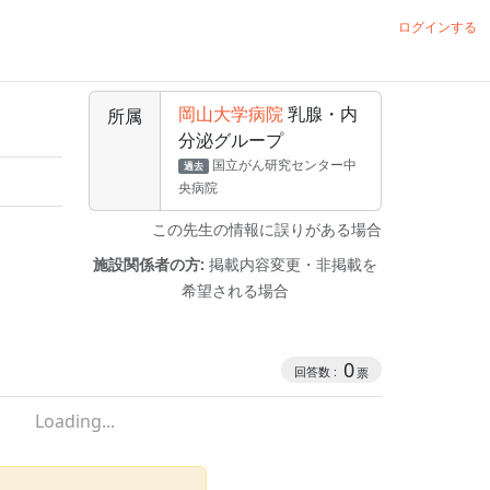
ログインする
岡山大学病院
乳腺・内
所属
分泌グループ
国立がん研究センター中
過去
央病院
この先生の情報に誤りがある場合
施設関係者の方:
掲載内容変更・非掲載を
希望される場合
0
Loading...