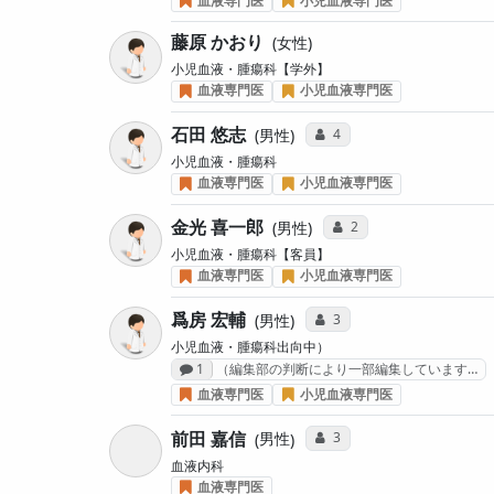
血液専門医
小児血液専門医
藤原 かおり
女性
小児血液・腫瘍科【学外】
血液専門医
小児血液専門医
石田 悠志
コミュニケーション・タイ
4
男性
小児血液・腫瘍科
血液専門医
小児血液専門医
金光 喜一郎
コミュニケーション・タ
2
男性
小児血液・腫瘍科【客員】
血液専門医
小児血液専門医
爲房 宏輔
コミュニケーション・タイ
3
男性
小児血液・腫瘍科出向中）
感想投稿数
1
（編集部の判断により一部編集しています…
血液専門医
小児血液専門医
前田 嘉信
コミュニケーション・タイ
3
男性
血液内科
血液専門医