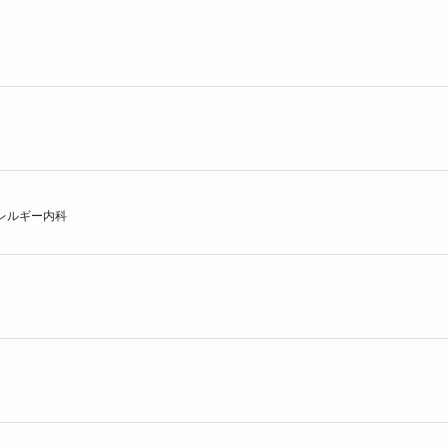
プ投票数
プ投票数
レルギー内科
プ投票数
票数
イプ投票数
ー送付数