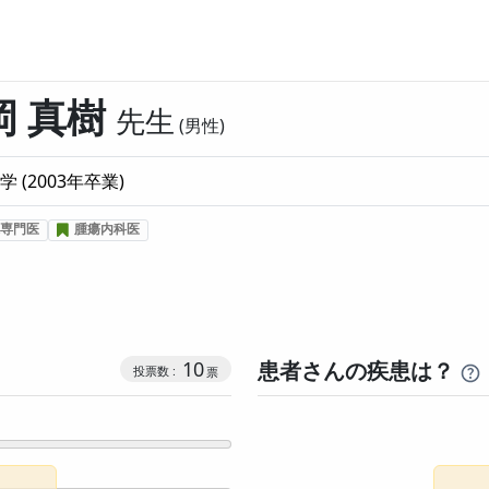
岡 真樹
先生
男性
学
(
2003
年卒業)
専門医
腫瘍内科医
コミュニケーション・タイプ投票数
10
患者さんの疾患は？