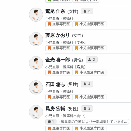
鷲尾 佳奈
コミュニケーション・タイ
6
女性
小児血液・腫瘍科
血液専門医
小児血液専門医
藤原 かおり
女性
小児血液・腫瘍科【学外】
血液専門医
小児血液専門医
金光 喜一郎
コミュニケーション・タ
2
男性
小児血液・腫瘍科【客員】
血液専門医
小児血液専門医
石田 悠志
コミュニケーション・タイ
4
男性
小児血液・腫瘍科
血液専門医
小児血液専門医
爲房 宏輔
コミュニケーション・タイ
3
男性
小児血液・腫瘍科出向中）
感想投稿数
1
（編集部の判断により一部編集しています…
血液専門医
小児血液専門医