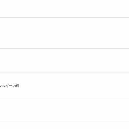
プ投票数
プ投票数
プ投票数
レルギー内科
プ投票数
票数