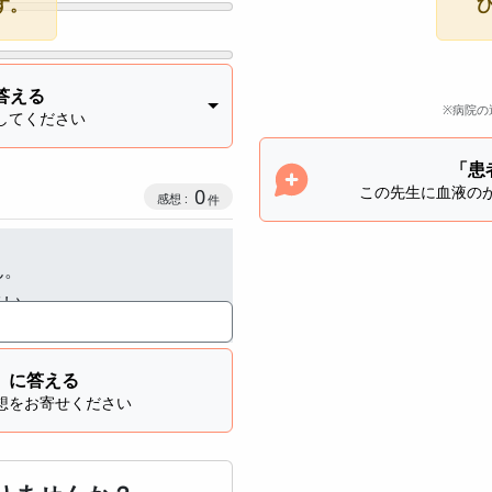
す。
答える
※病院の
してください
「患
この先生に血液の
感想投稿数
0
ん。
さい。
」に答える
想をお寄せください