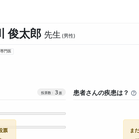
川 俊太郎
先生
男性
専門医
コミュニケーション・タイプ投票数
3
患者さんの疾患は？
投票
ま