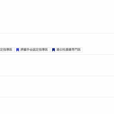
プ投票数
票数
定指導医
膵臓学会認定指導医
遺伝性腫瘍専門医
プ投票数
プ投票数
プ投票数