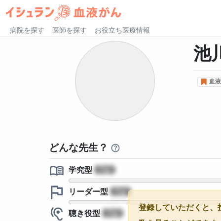
病院を探す
医師を探す
お役立ち医療情報
池
血液
どんな先生？
学究型
?
リーダー型
?
登録していただくと、
聴き役型
?