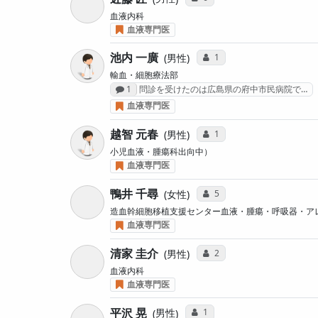
血液内科
血液専門医
池内 一廣
コミュニケーション・タイ
1
男性
輸血・細胞療法部
感想投稿数
1
問診を受けたのは広島県の府中市民病院で…
血液専門医
越智 元春
コミュニケーション・タイ
1
男性
小児血液・腫瘍科出向中）
血液専門医
鴨井 千尋
コミュニケーション・タイ
5
女性
造血幹細胞移植支援センター血液・腫瘍・呼吸器・ア
血液専門医
清家 圭介
コミュニケーション・タイ
2
男性
血液内科
血液専門医
平沢 晃
コミュニケーション・タイプ投
1
男性