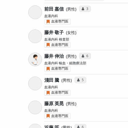
前田 嘉信
コミュニケーション・タイ
3
男性
血液内科
血液専門医
藤井 敬子
女性
血液内科 検査部
血液専門医
藤井 伸治
コミュニケーション・タイ
6
男性
血液内科 輸血・細胞療法部
血液専門医
淺田 騰
コミュニケーション・タイプ投
5
男性
血液内科
血液専門医
藤原 英晃
男性
血液内科
血液専門医
近藤 匠
コミュニケーション・タイプ投
6
男性