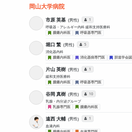
岡山大学病院
市原 英基
コミュニケーション・タイ
1
男性
呼吸器・アレルギー内科 緩和支持医療科
腫瘍内科医
呼吸器専門医
堀口 繁
コミュニケーション・タイプ投
5
男性
消化器内科
腫瘍内科医
消化器病専門医
胆道学会認
片山 英樹
コミュニケーション・タイ
1
男性
緩和支持医療科
腫瘍内科医
呼吸器専門医
谷岡 真樹
コミュニケーション・タイ
10
男性
乳腺・内分泌グループ
乳腺専門医
腫瘍内科医
遠西 大輔
コミュニケーション・タイ
1
男性
血液内科
腫瘍内科医
血液専門医