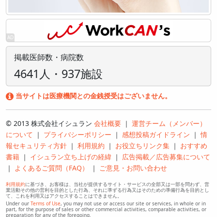
掲載医師数・病院数
4641人・937施設
当サイトは医療機関との金銭授受はございません。
© 2013 株式会社イシュラン
会社概要
｜
運営チーム（メンバー）
について
｜
プライバシーポリシー
｜
感想投稿ガイドライン
｜
情
報セキュリティ方針
｜
利用規約
｜
お役立ちリンク集
｜
おすすめ
書籍
｜
イシュラン立ち上げの経緯
｜
広告掲載／広告募集について
｜
よくあるご質問（FAQ）
｜
ご意見・お問い合わせ
利用規約
に基づき、お客様は、当社が提供するサイト・サービスの全部又は一部を問わず、営
業活動その他の営利を目的とした行為、それに準ずる行為又はそのための準備行為を目的とし
て、これを利用又はアクセスすることはできません。
Under our
Terms of Use
, you may not use or access our site or services, in whole or in
part, for the purpose of sales or other commercial activities, comparable activities, or
preparation for any of the foregoing.