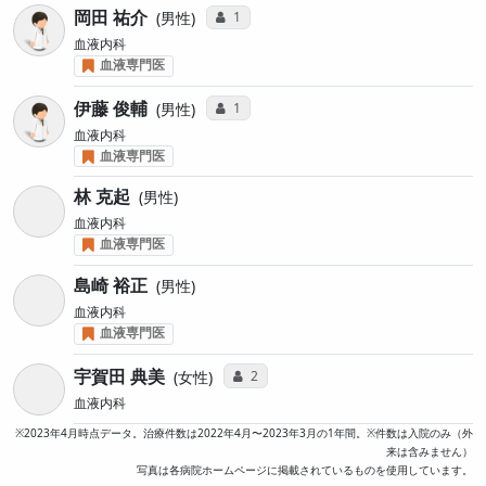
岡田 祐介
コミュニケーション・タイプ投票数
1
男性
血液内科
血液専門医
伊藤 俊輔
コミュニケーション・タイプ投票数
1
男性
血液内科
血液専門医
林 克起
男性
血液内科
血液専門医
島崎 裕正
男性
血液内科
血液専門医
宇賀田 典美
コミュニケーション・タイプ投票数
2
女性
血液内科
※2023年4月時点データ。治療件数は2022年4月〜2023年3月の1年間。※件数は入院のみ（外
来は含みません）
写真は各病院ホームページに掲載されているものを使用しています。