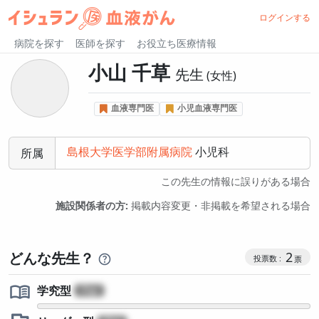
ログインする
病院を探す
医師を探す
お役立ち医療情報
小山 千草
先生
女性
血液専門医
小児血液専門医
島根大学医学部附属病院
小児科
所属
この先生の情報に誤りがある場合
施設関係者の方:
掲載内容変更・非掲載を希望される場合
コミュニケ
どんな先生？
2
学究型
?