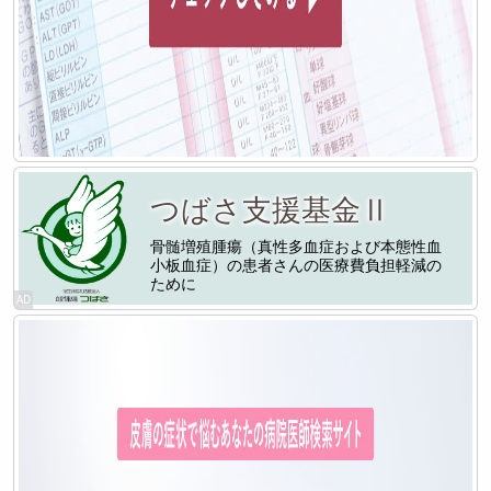
つばさ支援基金Ⅱ
骨髄増殖腫瘍（真性多血症および本態性血
小板血症）の患者さんの医療費負担軽減の
ために