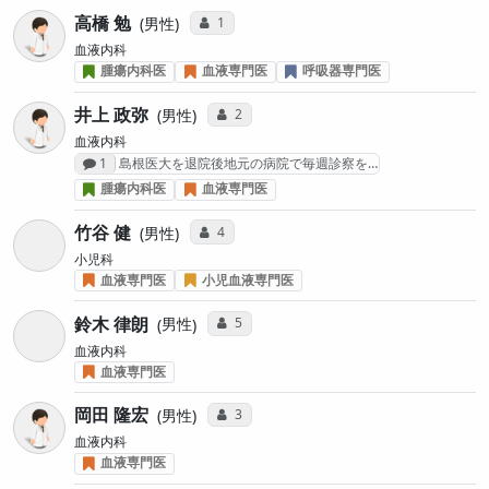
高橋 勉
コミュニケーション・タイプ投票数
1
男性
血液内科
腫瘍内科医
血液専門医
呼吸器専門医
井上 政弥
コミュニケーション・タイプ投票数
2
男性
血液内科
感想投稿数
1
島根医大を退院後地元の病院で毎週診察を…
腫瘍内科医
血液専門医
竹谷 健
コミュニケーション・タイプ投票数
4
男性
小児科
血液専門医
小児血液専門医
鈴木 律朗
コミュニケーション・タイプ投票数
5
男性
血液内科
血液専門医
岡田 隆宏
コミュニケーション・タイプ投票数
3
男性
血液内科
血液専門医