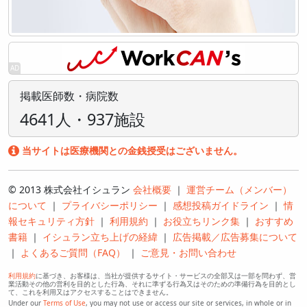
掲載医師数・病院数
4641人・937施設
当サイトは医療機関との金銭授受はございません。
© 2013 株式会社イシュラン
会社概要
｜
運営チーム（メンバー）
について
｜
プライバシーポリシー
｜
感想投稿ガイドライン
｜
情
報セキュリティ方針
｜
利用規約
｜
お役立ちリンク集
｜
おすすめ
書籍
｜
イシュラン立ち上げの経緯
｜
広告掲載／広告募集について
｜
よくあるご質問（FAQ）
｜
ご意見・お問い合わせ
利用規約
に基づき、お客様は、当社が提供するサイト・サービスの全部又は一部を問わず、営
業活動その他の営利を目的とした行為、それに準ずる行為又はそのための準備行為を目的とし
て、これを利用又はアクセスすることはできません。
Under our
Terms of Use
, you may not use or access our site or services, in whole or in