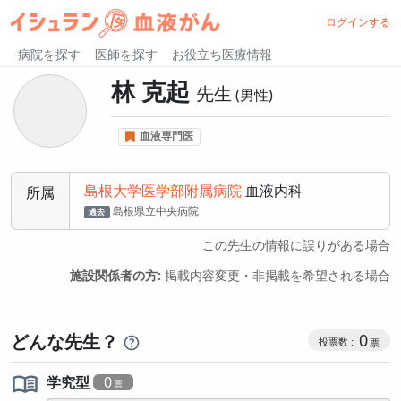
ログインする
病院を探す
医師を探す
お役立ち医療情報
林 克起
先生
男性
血液専門医
島根大学医学部附属病院
血液内科
所属
島根県立中央病院
過去
この先生の情報に誤りがある場合
施設関係者の方:
掲載内容変更・非掲載を希望される場合
コミュニケ
どんな先生？
0
学究型
0