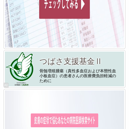
つばさ支援基金Ⅱ
骨髄増殖腫瘍（真性多血症および本態性血
小板血症）の患者さんの医療費負担軽減の
ために