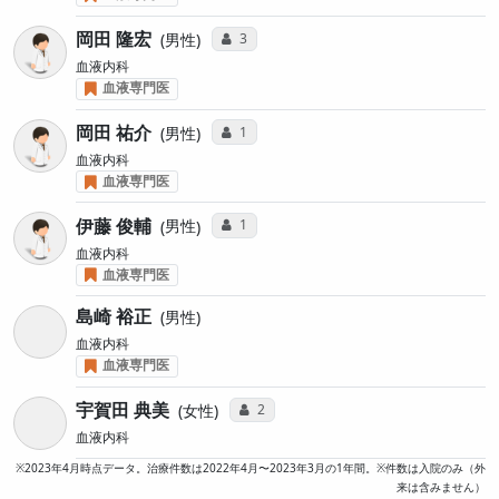
岡田 隆宏
コミュニケーション・タイプ投票数
3
男性
血液内科
血液専門医
岡田 祐介
コミュニケーション・タイプ投票数
1
男性
血液内科
血液専門医
伊藤 俊輔
コミュニケーション・タイプ投票数
1
男性
血液内科
血液専門医
島崎 裕正
男性
血液内科
血液専門医
宇賀田 典美
コミュニケーション・タイプ投票数
2
女性
血液内科
※2023年4月時点データ。治療件数は2022年4月〜2023年3月の1年間。※件数は入院のみ（外
来は含みません）