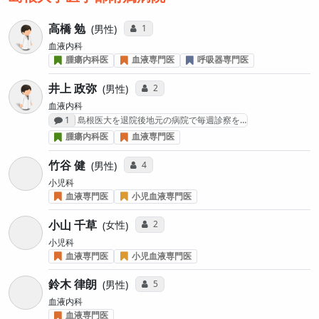
高橋 勉
コミュニケーション・タイプ投票数
1
男性
血液内科
腫瘍内科医
血液専門医
呼吸器専門医
井上 政弥
コミュニケーション・タイプ投票数
2
男性
血液内科
感想投稿数
1
島根医大を退院後地元の病院で毎週診察を…
腫瘍内科医
血液専門医
竹谷 健
コミュニケーション・タイプ投票数
4
男性
小児科
血液専門医
小児血液専門医
小山 千草
コミュニケーション・タイプ投票数
2
女性
小児科
血液専門医
小児血液専門医
鈴木 律朗
コミュニケーション・タイプ投票数
5
男性
血液内科
血液専門医