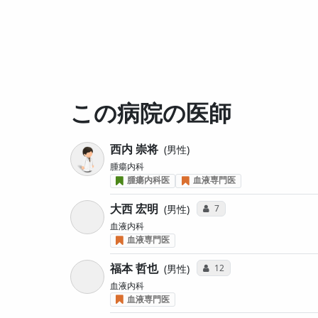
この病院の医師
西内 崇将
男性
腫瘍内科
腫瘍内科医
血液専門医
大西 宏明
コミュニケーション・タイ
7
男性
血液内科
血液専門医
福本 哲也
コミュニケーション・タイ
12
男性
血液内科
血液専門医