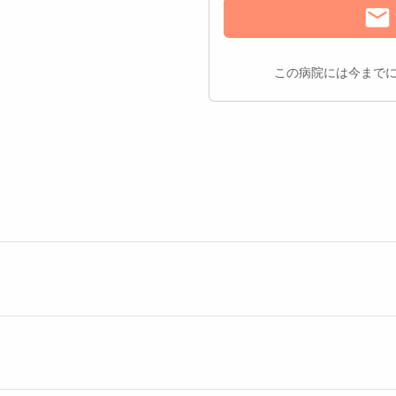
サンキューレター送
この病院には今まで
プ投票数
プ投票数