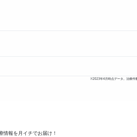
プ投票数
0” (2020年)
イプ投票数
プ投票数
※2023年4月時点データ。治療件
療情報を月イチでお届け！