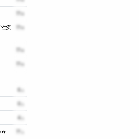
??
殖性疾
??
??
??
6
0
4
/が
??