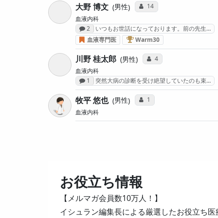
大野 博文
コミュニケーション・タイ
14
男性
血液内科
感想投稿数
2
いつもお世話になっております。前の先生…
血液がん治療医 “Warm3
血液専門医
Warm30
川野 桂太郎
コミュニケーション・タ
4
男性
血液内科
感想投稿数
1
突然大病の診断を受け絶望していたのも束…
牧平 悠也
コミュニケーション・タイ
1
男性
血液内科
お役立ち情報
【メルマガ会員数10万人！】
イシュラン編集長による厳選したお役立ち医