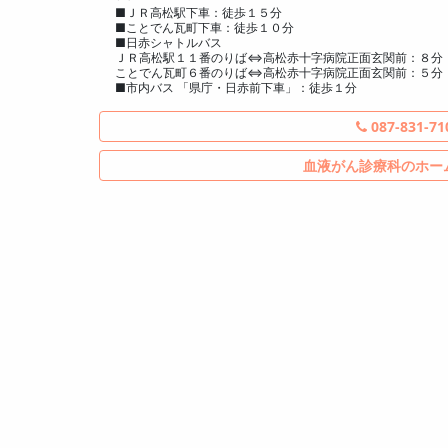
■ＪＲ高松駅下車：徒歩１５分
■ことでん瓦町下車：徒歩１０分
■日赤シャトルバス
ＪＲ高松駅１１番のりば⇔高松赤十字病院正面玄関前：８分
ことでん瓦町６番のりば⇔高松赤十字病院正面玄関前：５分
■市内バス 「県庁・日赤前下車」：徒歩１分
087-831-71
血液がん診療科のホー