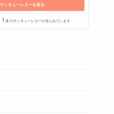
サンキューレターを送る
付数
1
に
のサンキューレターが送られています