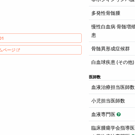
多発性骨髄腫
慢性白血病 骨髄増
患
01
骨髄異形成症候群
ムページ
白血球疾患 (その他)
医師数
血液治療担当医師数
小児担当医師数
血液専門医
臨床腫瘍学会指導医