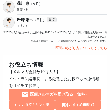
瀧川 彩
女性
腫瘍内科
岩崎 浩己
コミュニケーション・タイプ投票数
7
男性
血液内科
※2023年4月時点データ。治療件数は2022年4月〜2023年3月の1年間。※件数は入院のみ（外
来は含みません）
写真は各病院ホームページに掲載されているものを使用しています。
医師のさがし方についてはこちら
お役立ち情報
【メルマガ会員数10万人！】
イシュラン編集長による厳選したお役立ち医療情報
を月イチでお届け！
医療メルマガを受け取る（無料）
お役立ちリンク集
おすすめ書籍