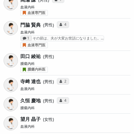
血液内科
血液専門医
門脇 賢典
コミュニケーション・タイプ投票数
4
男性
血液内科
感想投稿数
1
その節は、夫が大変お世話になりました。…
血液専門医
田口 綾祐
男性
腫瘍内科
腫瘍内科医
寺﨑 達也
コミュニケーション・タイプ投票数
2
男性
血液内科
久恒 慶地
コミュニケーション・タイプ投票数
4
男性
腫瘍内科
望月 晶子
女性
血液内科