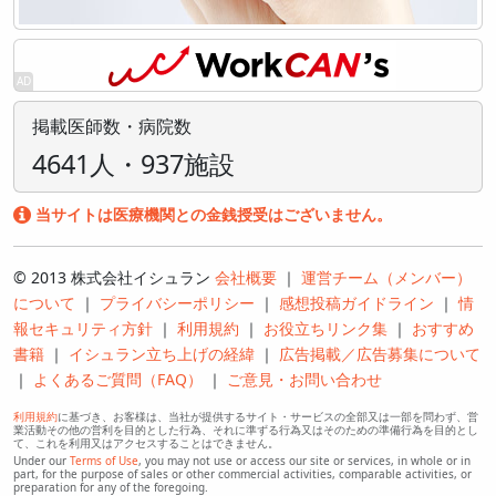
掲載医師数・病院数
4641人・937施設
当サイトは医療機関との金銭授受はございません。
© 2013 株式会社イシュラン
会社概要
｜
運営チーム（メンバー）
について
｜
プライバシーポリシー
｜
感想投稿ガイドライン
｜
情
報セキュリティ方針
｜
利用規約
｜
お役立ちリンク集
｜
おすすめ
書籍
｜
イシュラン立ち上げの経緯
｜
広告掲載／広告募集について
｜
よくあるご質問（FAQ）
｜
ご意見・お問い合わせ
利用規約
に基づき、お客様は、当社が提供するサイト・サービスの全部又は一部を問わず、営
業活動その他の営利を目的とした行為、それに準ずる行為又はそのための準備行為を目的とし
て、これを利用又はアクセスすることはできません。
Under our
Terms of Use
, you may not use or access our site or services, in whole or in
part, for the purpose of sales or other commercial activities, comparable activities, or
preparation for any of the foregoing.