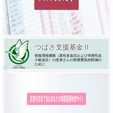
つばさ支援基金Ⅱ
骨髄増殖腫瘍（真性多血症および本態性血
小板血症）の患者さんの医療費負担軽減の
ために