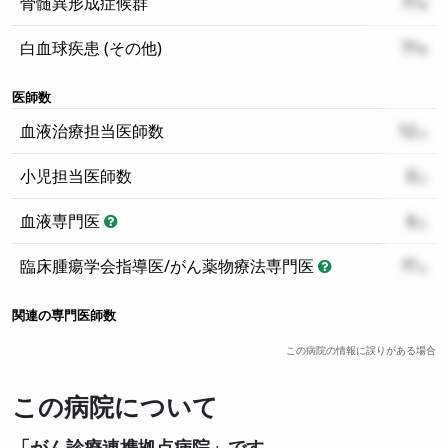
骨髄異形成症候群
??
白血球疾患 (その他)
??
医師数
血液治療担当医師数
12
小児担当医師数
0
血液専門医
6
臨床腫瘍学会指導医/がん薬物療法専門医
??
関連の専門医師数
この病院の情報に誤りがある場合
この病院について
「がん診療連携拠点病院」です