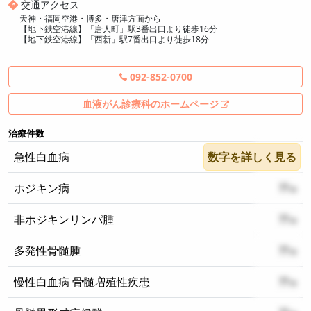
交通アクセス
天神・福岡空港・博多・唐津方面から
【地下鉄空港線】「唐人町」駅3番出口より徒歩16分
【地下鉄空港線】「西新」駅7番出口より徒歩18分
092-852-0700
血液がん診療科のホームページ
治療件数
急性白血病
数字を詳しく見る
??
ホジキン病
??
非ホジキンリンパ腫
??
多発性骨髄腫
??
慢性白血病 骨髄増殖性疾患
??