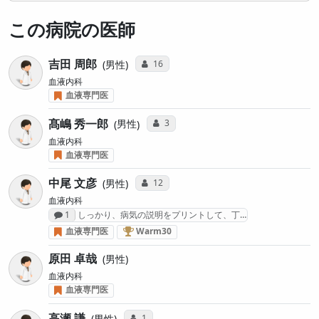
この病院の医師
吉田 周郎
コミュニケーション・タイプ投票数
16
男性
血液内科
血液専門医
髙嶋 秀一郎
コミュニケーション・タイプ投票数
3
男性
血液内科
血液専門医
中尾 文彦
コミュニケーション・タイプ投票数
12
男性
血液内科
感想投稿数
1
しっかり、病気の説明をプリントして、丁…
血液がん治療医 “Warm30” (2025年)
血液専門医
Warm30
原田 卓哉
男性
血液内科
血液専門医
高瀬 謙
コミュニケーション・タイプ投票数
1
男性